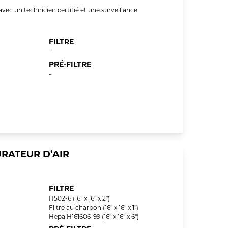
'avec un technicien certifié et une surveillance
FILTRE
-
PRÉ-FILTRE
-
RATEUR D’AIR
FILTRE
H502-6 (16" x 16" x 2")
Filtre au charbon (16" x 16" x 1")
Hepa H161606-99 (16" x 16" x 6")