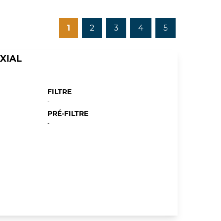
1
2
3
4
5
XIAL
FILTRE
-
PRÉ-FILTRE
-