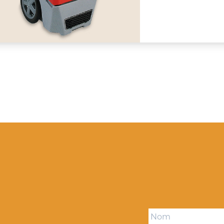
Name
*