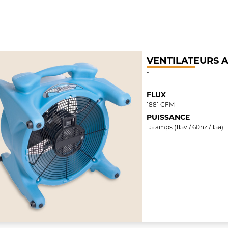
VENTILATEURS A
-
FLUX
1881 CFM
PUISSANCE
1.5 amps (115v / 60hz / 15a)