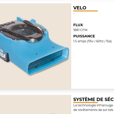
VELO
-
FLUX
1881 CFM
PUISSANCE
1.5 amps (115v / 60hz / 15a)
SYSTÈME DE SÉC
La technologie infrarouge 
de revêtements de sol tels