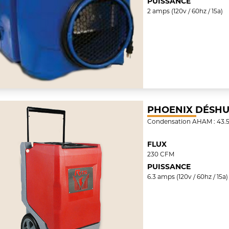
PUISSANCE
2 amps (120v / 60hz / 15a)
PHOENIX DÉSHUM
Condensation AHAM : 43.5L
FLUX
230 CFM
PUISSANCE
6.3 amps (120v / 60hz / 15a)